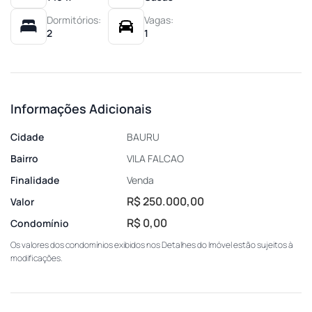
Dormitórios:
Vagas:
2
1
Informações Adicionais
Cidade
BAURU
Bairro
VILA FALCAO
Finalidade
Venda
R$ 250.000,00
Valor
R$ 0,00
Condomínio
Os valores dos condomínios exibidos nos Detalhes do Imóvel estão sujeitos à
modificações.