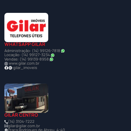
WHATSAPP GILAR
Administração: (14) 99126-7818
Locação: (14) 99127-3234
Vendas: (14) 99139-8958
www.gilar.com.br
gilar_imoveis
GILAR CENTRO
(14) 3104-7222
gilar@gilar.com.br
Praça Rodrigues de Abreu, 4-40