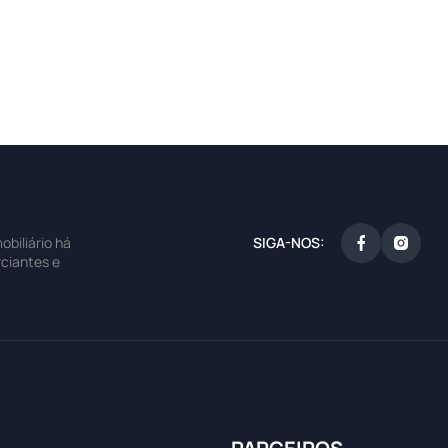
SIGA-NOS:
biliário há
ciantes e