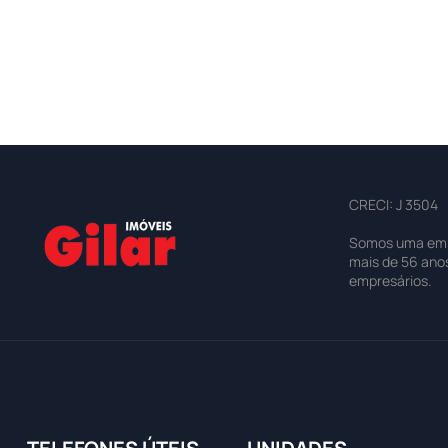
CRECI: J 3504
Somos uma empre
mais de 56 ano
empresários.