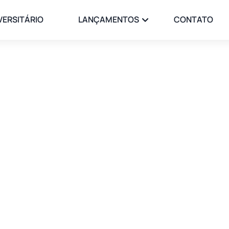
VERSITÁRIO
LANÇAMENTOS
CONTATO
Home
/ Páginas
/ Login
Login